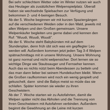
Bei sehr schlechtem Wetter oder im Winter nutzen wir auch
das Heulager als zusätzlichen Welpenspielplatz. Überall
haben sie wechselnde Spielsachen zur Verfügung und
bekommen 2- und 4-beinigen Besuch.
Ab der 5. Woche beginnen wir mit kurzen Spaziergängen
auf die verschiedenen Weiden oder in den Wald, jeweils mit
allen Welpen und den Großen gemeinsam. Unsere
Welpenkäufer begleiten uns gerne dabei und kennen den
Ruf: "Wuudi, Wuudi, Wuudi".
Ab der 6. Woche steht Babybürsten mit auf dem
Stundenplan, denn früh übt sich was ein gepflegter Leo
werden will. Außerdem kommen jetzt jeden Tag 3-4 Welpen
spätnachmittags mit in unsere Wohnung. Unsere Wohnung
ist ganz normal und nicht welpensicher. Dort lernen sie so
wichtige Dinge wie Staubsauger und Fernseher kennen.
Auch das es nichts nützt beim Abendessen zu betteln und
das man dann lieber bei seinem Hundekuchen bleibt. Wenn
die Großen raufkommen wird noch ein wenig gespielt und
gekuschelt, dann sind die Babys meist so müde das sie
schlafen. Später kommen sie wieder zu ihren
Geschwistern.
Ab der 7. Woche starten wir zu Autofahrten, damit die
Welpen später nicht das Abholen und die Trennung von
ihren Geschwistern mit Autofahren verbinden. Außerdem
beginnt die Gewöhnung an die Leine mit kurzen